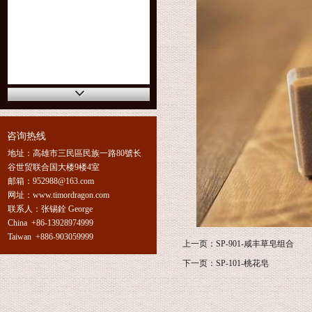
咨询热线
地址：高雄市三民區民族一路80號长
谷世贸联合国大楼9楼4室
邮箱：952988@163.com
网址：www.timordragon.com
联系人：张锡銓 George
China +86-13928974999
Taiwan +886-903059999
上一页：
SP-901-咸丰草皂组合
下一页：
SP-101-桃花皂